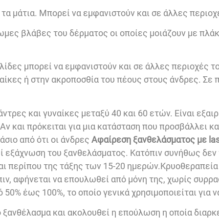
α μάτια. Μπορεί να εμφανιστούν και σε άλλες περιοχ
ωμες βλάβες του δέρματος οι οποίες μοιάζουν με πλά
ηλίδες μπορεί να εμφανιστούν και σε άλλες περιοχές τ
υναίκες ή στην ακροποσθία του πέους στους άνδρες. Σε
τρες και γυναίκες μεταξύ 40 και 60 ετών. Είναι εξαι
ν και πρόκειται για μια κατάσταση που προσβάλλει και
άσιο από ότι οι άνδρες
Αφαίρεση ξανθελάσματος με la
θεί εξάχνωση του ξανθελάσματος. Κατόπιν συνήθως δεν 
αι περίπου της τάξης των 15-20 ημερών.Κρυοθεραπεία
ιν, αφήνεται να επουλωθεί από μόνη της, χωρίς συρρ
50% έως 100%, το οποίο γενικά χρησιμοποιείται για ν
ο ξανθέλασμα και ακολουθεί η επούλωση η οποία διαρκε