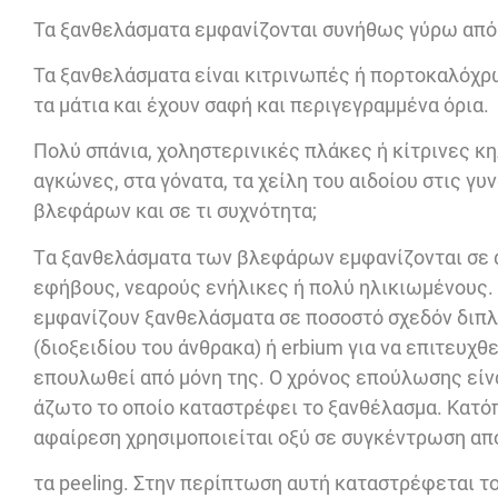
Τα ξανθελάσματα εμφανίζονται συνήθως γύρω από τ
Τα ξανθελάσματα είναι κιτρινωπές ή πορτοκαλόχρ
τα μάτια και έχουν σαφή και περιγεγραμμένα όρια.
Πολύ σπάνια, χοληστερινικές πλάκες ή κίτρινες κ
αγκώνες, στα γόνατα, τα χείλη του αιδοίου στις γ
βλεφάρων και σε τι συχνότητα;
Tα ξανθελάσματα των βλεφάρων εμφανίζονται σε άν
εφήβους, νεαρούς ενήλικες ή πολύ ηλικιωμένους. Α
εμφανίζουν ξανθελάσματα σε ποσοστό σχεδόν διπλ
(διοξειδίου του άνθρακα) ή erbium για να επιτευχ
επουλωθεί από μόνη της. Ο χρόνος επούλωσης είν
άζωτο το οποίο καταστρέφει το ξανθέλασμα. Κατόπ
αφαίρεση χρησιμοποιείται οξύ σε συγκέντρωση από 
τα peeling. Στην περίπτωση αυτή καταστρέφεται τ