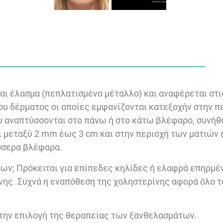
 και έλασμα (πεπλατισμένο μέταλλο) και αναφέρεται στ
υ δέρματος οι οποίες εμφανίζονται κατεξοχήν στην π
 αναπτύσσονται στο πάνω ή στο κάτω βλέφαρο, συνήθ
ι μεταξύ 2 mm έως 3 cm και στην περιοχή των ματιών
σσερα βλέφαρα.
ων; Πρόκειται για επίπεδες κηλίδες ή ελαφρά επηρμέν
νης. Συχνά η εναπόθεση της χοληστερίνης αφορά όλο τ
 την επιλογή της θεραπείας των ξανθελασμάτων.