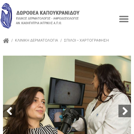
/
ΚΛΙΝΙΚΉ ΔΕΡΜΑΤΟΛΟΓΊΑ
/
ΣΠΊΛΟΙ – ΧΑΡΤΟΓΡΆΦΗΣΗ
Previous
Next