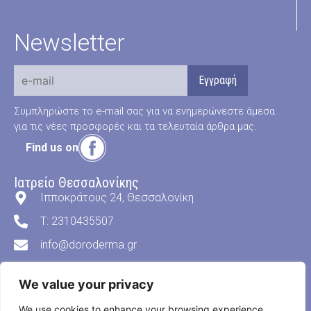
Newsletter
Συμπληρώστε το e-mail σας για να ενημερώνεστε άμεσα
για τις νέες προσφορές και τα τελευταία άρθρα μας.
Find us on
Ιατρείο Θεσσαλονίκης
Ιπποκράτους 24, Θεσσαλονίκη
T: 2310435507
info@doroderma.gr
Ιατρείο Ν. Μουδανιά
We value your privacy
Θεσσαλονίκης 8, Νέα Μουδανιά
We use cookies to enhance your browsing experience,