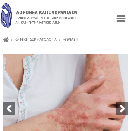
/
ΚΛΙΝΙΚΉ ΔΕΡΜΑΤΟΛΟΓΊΑ
/
ΨΩΡΊΑΣΗ
Previous
Next